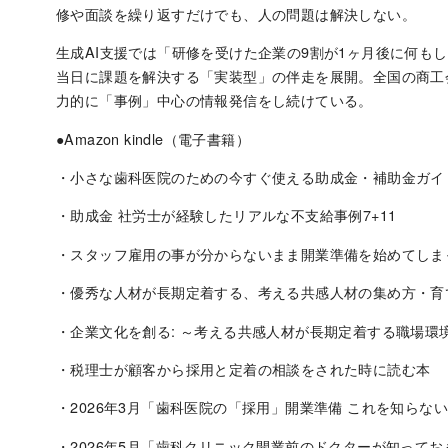
修や面談を繰り返すだけでも、人の問題は解決しない。
生成AI支援では「研修を受けた企業の9割が1ヶ月後に何も
当日に課題を解決する「実装型」の伴走を展開。全国の商工
力的に「事例」中心の情報発信をし続けている。
●Amazon kindle（電子書籍）
・小さな歯科医院のための今すぐ使える助成金・補助金ガイ
・助成金 社労士が経験したリアルな不支給事例7+11
・スタッフ雇用の事が分からないまま開業準備を始めてしま
・優秀な人材が長期定着する、考える共感人材の集め方・育
・企業文化を創る: ～考える共感人材が長期定着する職場環
・税理士が顧客から採用と定着の相談をされた時に読む本
・2026年3月「歯科医院の「採用」開業準備 これを知らな
・2026年5月「歯科クリニック開業前のドクターが知って