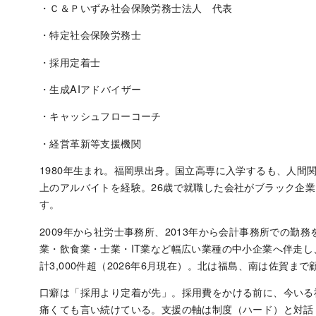
・Ｃ＆Ｐいずみ社会保険労務士法人 代表
・特定社会保険労務士
・採用定着士
・生成AIアドバイザー
・キャッシュフローコーチ
・経営革新等支援機関
1980年生まれ。福岡県出身。国立高専に入学するも、人間
上のアルバイトを経験。26歳で就職した会社がブラック企
す。
2009年から社労士事務所、2013年から会計事務所での勤
業・飲食業・士業・IT業など幅広い業種の中小企業へ伴走し
計3,000件超（2026年6月現在）。北は福島、南は佐賀
口癖は「採用より定着が先」。採用費をかける前に、今いる
痛くても言い続けている。支援の軸は制度（ハード）と対話