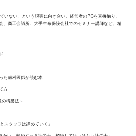
していない」という現実に向き合い、経営者のPCを直接触り、
会、商工会議所、大手生命保険会社でのセミナー講師など、精
ド
った歯科医師が読む本
て方
境の構築法～
いとスタッフは辞めていく」
おきたい、契約すべき社労士、契約してはいけない社労士」