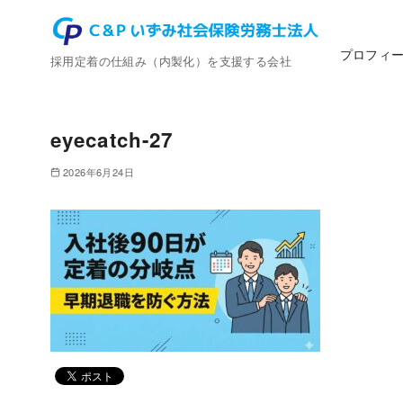
コ
ン
プロフィ
テ
採用定着の仕組み（内製化）を支援する会社
ン
ツ
へ
eyecatch-27
移
2026年6月24日
動