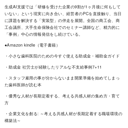
生成AI支援では「研修を受けた企業の9割が1ヶ月後に何もして
いない」という現実に向き合い、経営者のPCを直接触り、当日
に課題を解決する「実装型」の伴走を展開。全国の商工会、商
工会議所、大手生命保険会社でのセミナー講師など、精力的に
「事例」中心の情報発信をし続けている。
●Amazon kindle（電子書籍）
・小さな歯科医院のための今すぐ使える助成金・補助金ガイド
・助成金 社労士が経験したリアルな不支給事例7+11
・スタッフ雇用の事が分からないまま開業準備を始めてしまっ
た歯科医師が読む本
・優秀な人材が長期定着する、考える共感人材の集め方・育て
方
・企業文化を創る: ～考える共感人材が長期定着する職場環境の
構築法～