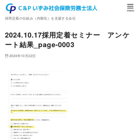
コ
ン
採用定着の仕組み（内製化）を支援する会社
テ
ン
2024.10.17採用定着セミナー アンケ
ツ
ート結果_page-0003
へ
移
2024年10月22日
動