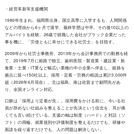
・経営革新等支援機関
1980年生まれ。福岡県出身。国立高専に入学するも、人間関係
などの理由から6ヶ月で退学、最終学歴は中卒。その後10以上の
アルバイトを経験。26歳で就職した会社がブラック企業だった
事を機に、「労使ともに幸せにできる社労士」を目指す。
2009年から社労士事務所、2013年から会計事務所での勤務を経
て、2019年7月に姫路で独立。歯科医院・製造業・建設業・飲
食業・士業・IT業など幅広い業種の中小企業へ伴走し、姫路を
拠点に延べ150社以上、採用・定着・労務の相談は累計3,000件
超（2026年6月現在）。北は福島、南は佐賀まで顧問先があ
り、全国オンライン対応。
口癖は「採用より定着が先」。採用費をかける前に、今いる社
員が辞めない仕組みを整えることが先決という信念を、耳が痛
くても言い続けている。支援の軸は制度（ハード）と対話（ソ
フト）の両輪。就業規則や評価制度を整えるだけでも、研修や
面談を繰り返すだけでも、人の問題は解決しない。