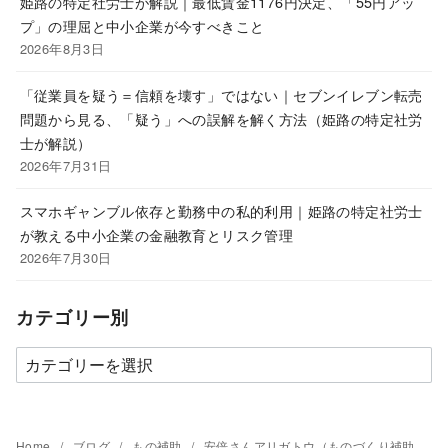
姫路の特定社労士が解説｜最低賃金1176円決定、「55円アッ
プ」の理屈と中小企業が今すべきこと
2026年8月3日
「従業員を疑う＝信頼を壊す」ではない｜セブンイレブン転売
問題から見る、「疑う」への誤解を解く方法（姫路の特定社労
士が解説）
2026年7月31日
スマホギャンブル依存と勤務中の私的利用｜姫路の特定社労士
が教える中小企業の金融教育とリスク管理
2026年7月30日
カテゴリー別
カ
テ
ゴ
リ
Home
ブログ
もの補助
安倍さんアリガトウ（ものづくり補助金2020年やります）