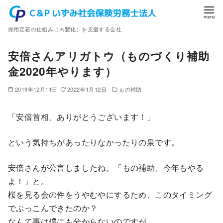
コ
ン
採用定着の仕組み（内製化）を支援する会社
テ
ン
安倍さんアリガトウ（ものづくり補助
ツ
金2020年やります）
へ
移
2019年12月11日
2022年1月12日
もの補助
動
「安倍首相、ありがとうございます！」
という気持ちがあったりなかったりの泉です。
安倍さんが公言しましたね。「もの補助、今年もやる
よ！」と。
桜を見る会の件をうやむやにするため、このタイミング
でぶっこんできたのか？
なんて事は僕にも分からないのですが。