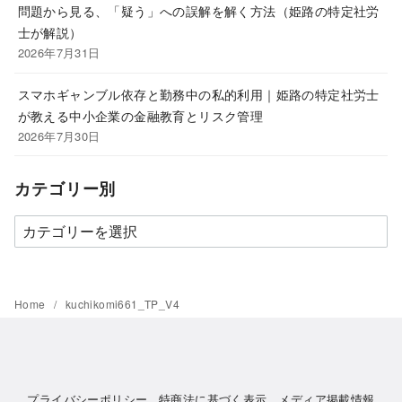
問題から見る、「疑う」への誤解を解く方法（姫路の特定社労
士が解説）
2026年7月31日
スマホギャンブル依存と勤務中の私的利用｜姫路の特定社労士
が教える中小企業の金融教育とリスク管理
2026年7月30日
カテゴリー別
カ
テ
ゴ
リ
Home
kuchikomi661_TP_V4
ー
別
プライバシーポリシー
特商法に基づく表示
メディア掲載情報