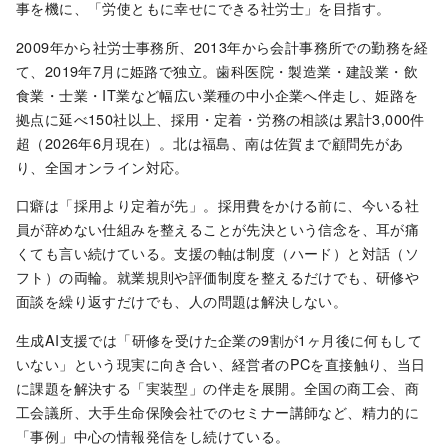
事を機に、「労使ともに幸せにできる社労士」を目指す。
2009年から社労士事務所、2013年から会計事務所での勤務を経
て、2019年7月に姫路で独立。歯科医院・製造業・建設業・飲
食業・士業・IT業など幅広い業種の中小企業へ伴走し、姫路を
拠点に延べ150社以上、採用・定着・労務の相談は累計3,000件
超（2026年6月現在）。北は福島、南は佐賀まで顧問先があ
り、全国オンライン対応。
口癖は「採用より定着が先」。採用費をかける前に、今いる社
員が辞めない仕組みを整えることが先決という信念を、耳が痛
くても言い続けている。支援の軸は制度（ハード）と対話（ソ
フト）の両輪。就業規則や評価制度を整えるだけでも、研修や
面談を繰り返すだけでも、人の問題は解決しない。
生成AI支援では「研修を受けた企業の9割が1ヶ月後に何もして
いない」という現実に向き合い、経営者のPCを直接触り、当日
に課題を解決する「実装型」の伴走を展開。全国の商工会、商
工会議所、大手生命保険会社でのセミナー講師など、精力的に
「事例」中心の情報発信をし続けている。