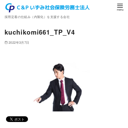
コ
ン
採用定着の仕組み（内製化）を支援する会社
テ
ン
kuchikomi661_TP_V4
ツ
へ
2022年3月7日
移
動