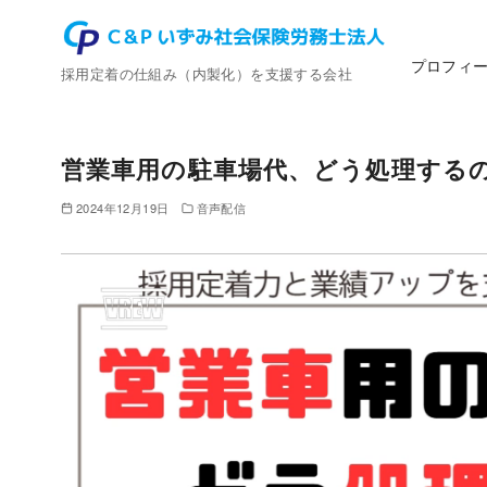
コ
ン
プロフィ
テ
採用定着の仕組み（内製化）を支援する会社
ン
ツ
へ
営業車用の駐車場代、どう処理する
移
2024年12月19日
音声配信
動