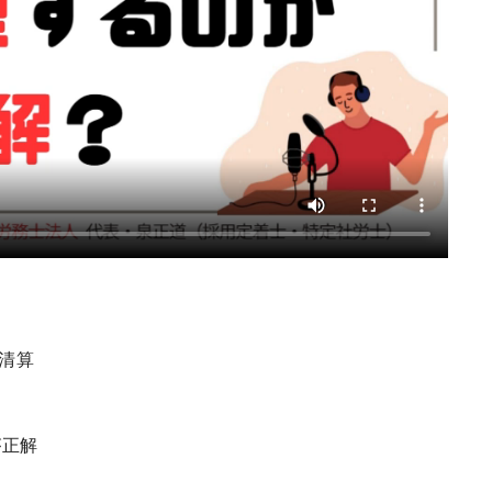
て清算
が正解