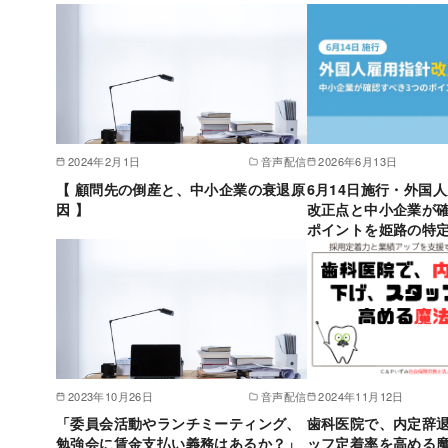
2024年2月1日
音声配信
2026年6月13日
【 顧問先の倒産と、中小企業の衰退原
6月14日施行・外国
因 】
改正点と中小企業が確
ポイントを姫路の特
2023年10月26日
音声配信
2024年11月12日
「委員会活動やランチミーティング、
歯科医院で、内定辞
勉強会に賃金支払い義務はあるか？」
ッフ定着率を高める