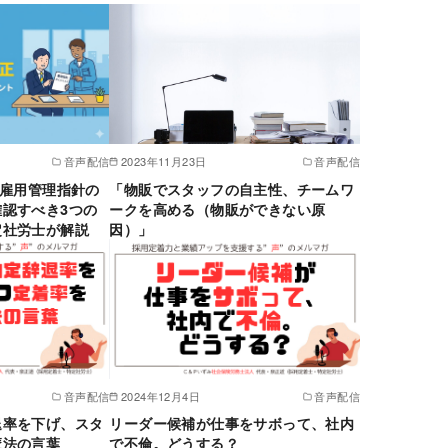
音声配信
2023年11月23日
音声配信
人雇用管理指針の
「物販でスタッフの自主性、チームワ
認すべき3つの
ークを高める（物販ができない原
定社労士が解説
因）」
音声配信
2024年12月4日
音声配信
退率を下げ、スタ
リーダー候補が仕事をサボって、社内
魔法の言葉
で不倫。どうする？