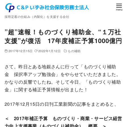
コ
ン
採用定着の仕組み（内製化）を支援する会社
テ
ン
”超”速報！ものづくり補助金、“１万社
ツ
支援”が復活 17年度補正予算1000億円
へ
移
2017年12月15日
2022年1月12日
もの補助
動
さて。昨日とある地銀さんに行って「ものづくり補助
金 採択率アップ勉強会」をやらせていただきました。
かなりの反響でしたね。そして今日、「ものづくり補助
金」に関する補正予算情報が出ました！
2017年12月15日の日刊工業新聞の記事をまとめると、
＜ 2017年補正予算 ものづくり・商業・サービス経営
力向上支援事業（ものづくり補助金） 概要 ＞