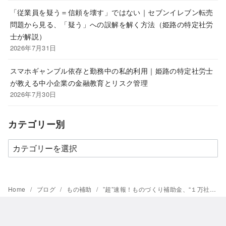
「従業員を疑う＝信頼を壊す」ではない｜セブンイレブン転売
問題から見る、「疑う」への誤解を解く方法（姫路の特定社労
士が解説）
2026年7月31日
スマホギャンブル依存と勤務中の私的利用｜姫路の特定社労士
が教える中小企業の金融教育とリスク管理
2026年7月30日
カテゴリー別
カ
テ
ゴ
リ
Home
ブログ
もの補助
”超”速報！ものづくり補助金、“１万社支援”が復活 17年度補正予算1000億円
ー
別