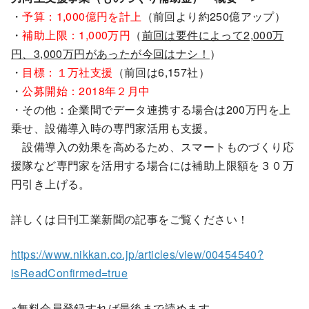
・
予算：1,000億円を計上
（前回より約250億アップ）
・
補助上限：1,000万円
（
前回は要件によって2,000万
円、3,000万円があったが今回はナシ！
）
・
目標：１万社支援
（前回は6,157社）
・
公募開始：2018年２月中
・その他：企業間でデータ連携する場合は200万円を上
乗せ、設備導入時の専門家活用も支援。
設備導入の効果を高めるため、スマートものづくり応
援隊など専門家を活用する場合には補助上限額を３０万
円引き上げる。
詳しくは日刊工業新聞の記事をご覧ください！
https://www.nikkan.co.jp/articles/view/00454540?
isReadConfirmed=true
※無料会員登録すれば最後まで読めます