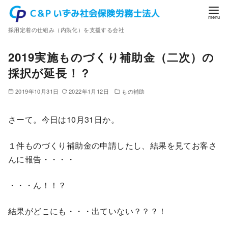
コ
ン
採用定着の仕組み（内製化）を支援する会社
テ
ン
2019実施ものづくり補助金（二次）の
ツ
採択が延長！？
へ
移
2019年10月31日
2022年1月12日
もの補助
動
さーて。今日は10月31日か。
１件ものづくり補助金の申請したし、結果を見てお客さ
んに報告・・・・
・・・ん！！？
結果がどこにも・・・出ていない？？？！