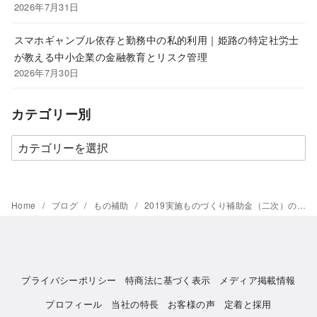
2026年7月31日
スマホギャンブル依存と勤務中の私的利用｜姫路の特定社労士
が教える中小企業の金融教育とリスク管理
2026年7月30日
カテゴリー別
カ
テ
ゴ
リ
Home
ブログ
もの補助
2019実施ものづくり補助金（二次）の採択が延長！？
ー
別
プライバシーポリシー
特商法に基づく表示
メディア掲載情報
プロフィール
当社の特長
お客様の声
定着と採用