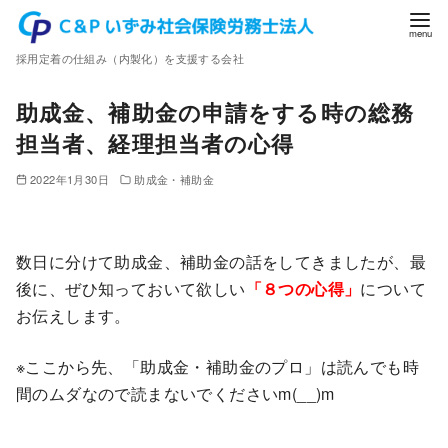
コ
ン
採用定着の仕組み（内製化）を支援する会社
テ
ン
助成金、補助金の申請をする時の総務
ツ
担当者、経理担当者の心得
へ
移
2022年1月30日
助成金・補助金
動
数日に分けて助成金、補助金の話をしてきましたが、最
後に、ぜひ知っておいて欲しい
「８つの心得」
について
お伝えします。
※ここから先、「助成金・補助金のプロ」は読んでも時
間のムダなので読まないでくださいm(__)m