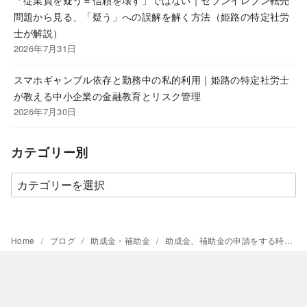
問題から見る、「疑う」への誤解を解く方法（姫路の特定社労
士が解説）
2026年7月31日
スマホギャンブル依存と勤務中の私的利用｜姫路の特定社労士
が教える中小企業の金融教育とリスク管理
2026年7月30日
カテゴリー別
カ
テ
ゴ
リ
Home
ブログ
助成金・補助金
助成金、補助金の申請をする時の総務担当者、経理担当者の心得
ー
別