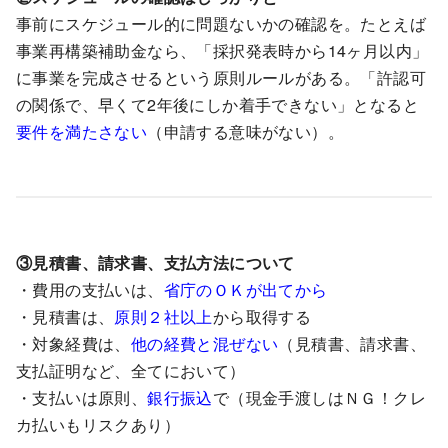
事前にスケジュール的に問題ないかの確認を。たとえば
事業再構築補助金なら、「採択発表時から14ヶ月以内」
に事業を完成させるという原則ルールがある。「許認可
の関係で、早くて2年後にしか着手できない」となると
要件を満たさない
（申請する意味がない）。
③見積書、請求書、支払方法について
・費用の支払いは、
省庁のＯＫが出てから
・見積書は、
原則２社以上
から取得する
・対象経費は、
他の経費と混ぜない
（見積書、請求書、
支払証明など、全てにおいて）
・支払いは原則、
銀行振込
で（現金手渡しはＮＧ！クレ
カ払いもリスクあり）