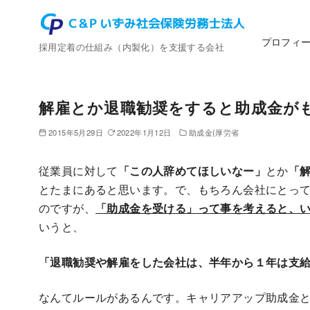
コ
ン
プロフィ
テ
採用定着の仕組み（内製化）を支援する会社
ン
ツ
へ
解雇とか退職勧奨をすると助成金が
移
2015年5月29日
2022年1月12日
助成金(厚労省
動
従業員に対して
「この人辞めてほしいなー」
とか
「
とたまにあると思います。で、もちろん会社にとっ
のですが、
「助成金を受ける」って事を考えると、
いうと、
「退職勧奨や解雇をした会社は、半年から１年は支
なんてルールがあるんです。キャリアアップ助成金