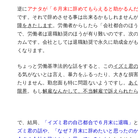
逆に
アナタが「６月末に辞めてもらえると助かるん
です。それで辞めさせる事は出来るかもしれません
障をきたします
。労働者からしたら「会社都合のほ
で、労働者は退職勧奨のほうが有り難いのです。次
カムです。会社としては退職勧奨で永久に助成金が
くなります。
ちょっと労働基準法的な話をすると、この
イズミ君
る気がないとは言え、暴力をふるったり、大きな損
たりません。勤怠面も特に問題ないようですし。
あ
限界
。もし
解雇なんかして、不当解雇で訴えられたら
で、結局、
「イズミ君の自己都合で６
月末に退職」
ズミ君
の話や、「なぜ７月末に辞めたいと思ったの