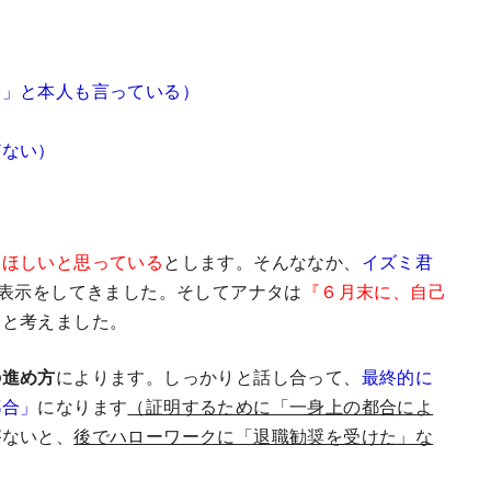
い」と本人も言っている）
どない）
てほしいと思っている
とします。そんななか、
イズミ君
表示をしてきました。そしてアナタは
『６月末に、自己
」
と考えました。
の進め方
によります。しっかりと話し合って、
最終的に
都合」
になります
（証明するために「一身上の都合によ
がないと、
後でハローワークに「退職勧奨を受けた」な