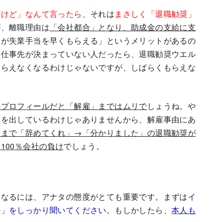
だけど」なんて言ったら
、それは
まさしく「退職勧奨」
が、離職理由は
「会社都合」となり、助成金の支給に支
うが失業手当を早くもらえる」というメリットがあるの
の仕事先が決まっていない人だったら、退職勧奨ウエル
もらえなくなるわけじゃないですが、しばらくもらえな
のプロフィールだと「解雇」まではムリで
しょうね。や
害を出しているわけじゃありませんから、解雇事由にあ
くまで「辞めてくれ」→「分かりました」の退職勧奨が
100％会社の負け
でしょう。
となる
には、アナタの態度がとても重要です。まずは
イ
か」をしっかり聞いてください
。もしかしたら、
本人も