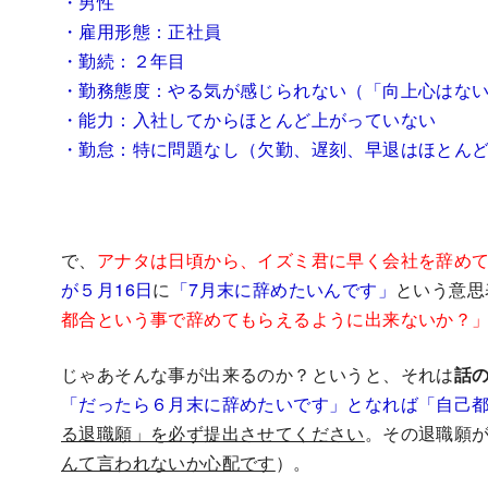
・男性
・雇用形態：正社員
・勤続：２年目
・勤務態度：やる気が感じられない（「向上心はな
・
能力：入社してからほとんど上がっていない
・
勤怠：特に問題なし（欠勤、遅刻、早退はほとん
で、
アナタは日頃から、イズミ君に早く会社を辞め
が
５月16日
に
「7月末に辞めたいんです」
という意思
都合という事で辞めてもらえるように出来ないか？
じゃあそんな事が出来るのか？というと、それは
話
「だったら６月末に辞めたいです」となれば「自己
る退職願」を必ず提出させてください
。その退職願
んて言われないか心配です
）。