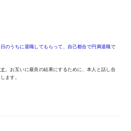
。
の日のうちに退職してもらって、自己都合で円満退職
で
ます
。お互いに最良の結果にするために、本人と話し合
メします。