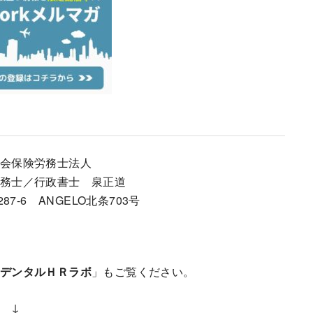
会保険労務士法人
務士／行政書士 泉正道
7-6 ANGELO北条703号
デンタルＨＲラボ
」もご覧ください。
↓ ↓