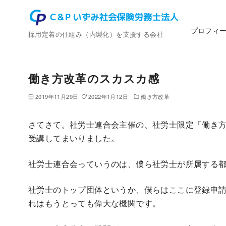
コ
ン
プロフィ
テ
採用定着の仕組み（内製化）を支援する会社
ン
ツ
へ
働き方改革のスカスカ感
移
2019年11月29日
2022年1月12日
働き方改革
動
さてさて。社労士連合会主催の、社労士限定「働き方改
受講してまいりました。
社労士連合会っていうのは、僕ら社労士が所属する
社労士のトップ団体というか、僕らはここに登録申
れはもうとっても偉大な機関です。