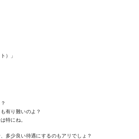
イト）」
い？
ても有り難いのよ？
では特にね。
で、多少良い待遇にするのもアリでしょ？