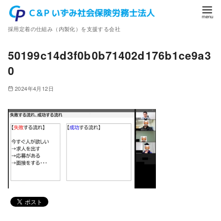
コ
ン
採用定着の仕組み（内製化）を支援する会社
テ
ン
50199c14d3f0b0b71402d176b1ce9a3
ツ
0
へ
移
2024年4月12日
動