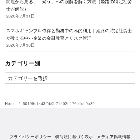
問題から見る、「疑う」への誤解を解く方法（姫路の特定社労
士が解説）
2026年7月31日
スマホギャンブル依存と勤務中の私的利用｜姫路の特定社労士
が教える中小企業の金融教育とリスク管理
2026年7月30日
カテゴリー別
カ
テ
ゴ
リ
Home
50199c14d3f0b0b71402d176b1ce9a30
ー
別
プライバシーポリシー
特商法に基づく表示
メディア掲載情報