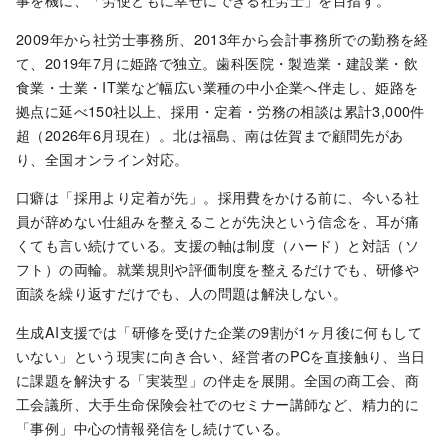
2009年から社労士事務所、2013年から会計事務所での勤務を経
て、2019年7月に姫路で独立。歯科医院・製造業・建設業・飲
食業・士業・IT業など幅広い業種の中小企業へ伴走し、姫路を
拠点に延べ150社以上、採用・定着・労務の相談は累計3,000件
超（2026年6月現在）。北は福島、南は佐賀まで顧問先があ
り、全国オンライン対応。
口癖は「採用より定着が先」。採用費をかける前に、今いる社
員が辞めない仕組みを整えることが先決という信念を、耳が痛
くても言い続けている。支援の軸は制度（ハード）と対話（ソ
フト）の両輪。就業規則や評価制度を整えるだけでも、研修や
面談を繰り返すだけでも、人の問題は解決しない。
生成AI支援では「研修を受けた企業の9割が1ヶ月後に何もして
いない」という現実に向き合い、経営者のPCを直接触り、当日
に課題を解決する「実装型」の伴走を展開。全国の商工会、商
工会議所、大手生命保険会社でのセミナー講師など、精力的に
「事例」中心の情報発信をし続けている。