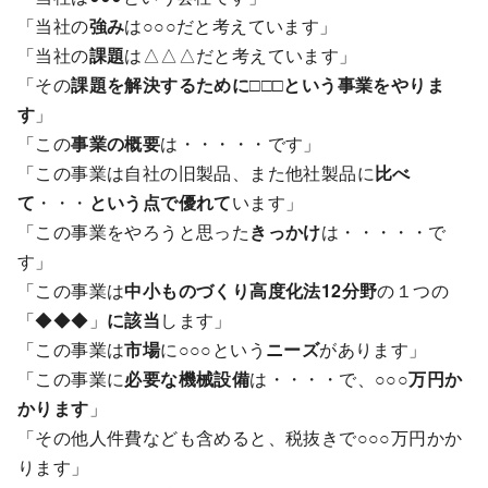
「当社の
強み
は○○○だと考えています」
「当社の
課題
は△△△だと考えています」
「その
課題を解決するために
□□□
という事業をやりま
す
」
「この
事業の概要
は・・・・・です」
「この事業は自社の旧製品、また他社製品に
比べ
て
・・・
という点で優れて
います」
「この事業をやろうと思った
きっかけ
は・・・・・で
す」
「この事業は
中小ものづくり高度化法12分野
の１つの
「◆◆◆」
に該当
します」
「この事業は
市場
に○○○という
ニーズ
があります」
「この事業に
必要な機械設備
は・・・・で、
○○○万円か
かります
」
「その他人件費なども含めると、税抜きで○○○万円かか
ります」