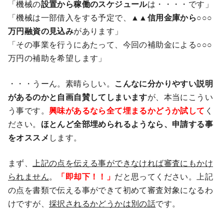
「機械の
設置から稼働のスケジュール
は・・・・です」
「機械は一部借入をする予定で、
▲▲信用金庫から○○○
万円融資の見込み
があります」
「その事業を行うにあたって、今回の補助金による○○○
万円の補助を希望します」
・・・うーん。素晴らしい。
こんなに分かりやすい説明
があるのかと自画自賛してしまいます
が、本当にこうい
う事です。
興味があるなら全て埋まるかどうか試して
く
ださい。
ほとんど全部埋められるようなら、申請する事
をオススメ
します。
まず、
上記の点を伝える事ができなければ審査にもかけ
られません
。
「即却下！！」
だと思ってください。上記
の点を書類で伝える事ができて初めて審査対象になるわ
けですが、
採択されるかどうかは別の話
です。