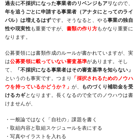
過去に不採択になった事業者のリベンジもアリ
なので、
年を追うごとに申請する事業者（アナタにとってのライ
バル）は増えるはず
です。そうなると、やる
事業の独自
性や現実性
も重要ですが、
書類の作り方
もかなり重要に
なります。
公募要領には書類作成のルールが書かれていますが、実
は
公募要領に載っていない審査基準
があります。そし
て、
「不採択になる事業者はその審査基準を知らない」
というのも事実です。つまり
「採択されるためのノウハ
ウを持っているかどうか？」
が、
ものづくり補助金を受
けるカギ
となります。長くなるので全てのノウハウは書
けませんが、
・一般論ではなく「自社の」課題を書く
・取組内容と取組スケジュールを表にする
・写真やイラストを入れる