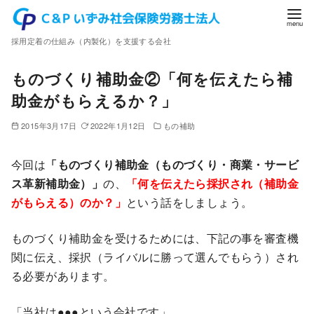
コ
ン
採用定着の仕組み（内製化）を支援する会社
テ
ン
ものづくり補助金②「何を伝えたら補
ツ
助金がもらえるか？」
へ
移
2015年3月17日
2022年1月12日
もの補助
動
今回は
「ものづくり補助金（ものづくり・商業・サービ
ス革新補助金）」
の、
「何を伝えたら採択され（補助金
がもらえる）のか？」
という話をしましょう。
ものづくり補助金を受けるためには、下記の事を審査機
関に伝え、採択（ライバルに勝って選んでもらう）され
る必要があります。
「当社は●●●という会社です」