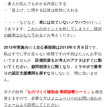
・素人が読んでも分かる内容にする
・「賃上げ」に関する記述は絶対に入れる
・・・・などなど、
表には出ていないノウハウ
がけっこ
うあります。
これらのポイントを外してしまうと、採択
の確率はかなり下がる
とお考えください。
2015年実施分
の
１次公募期限は2015年５月８日
です。
私はすでに手が足らない状態ですの今回はたぶんお手伝
いできませんが、
設備投資をお考えのアナタはすぐに動
いてください
。
顧問税理士に聞くなり、ミラサポで最寄
りの認定支援機関を探すなり
しないと、間に合いませ
ん。
ボクの自作
「ものづくり補助金 簡易診断シート」
も相当
使えますので、必要な方は
メニューバーのお問い合わせ
フォームより請求してください
。