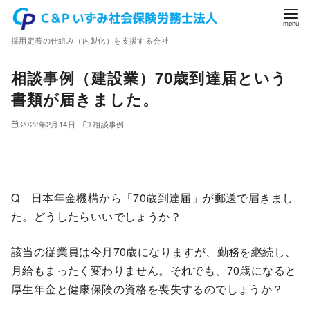
コ
ン
採用定着の仕組み（内製化）を支援する会社
テ
ン
相談事例（建設業）70歳到達届という
ツ
書類が届きました。
へ
移
2022年2月14日
相談事例
動
Q 日本年金機構から「70歳到達届」が郵送で届きまし
た。どうしたらいいでしょうか？
該当の従業員は今月70歳になりますが、勤務を継続し、
月給もまったく変わりません。それでも、70歳になると
厚生年金と健康保険の資格を喪失するのでしょうか？