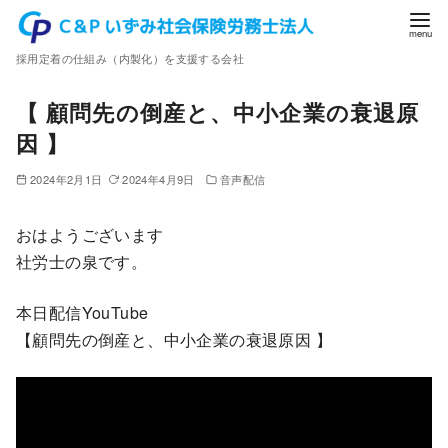
コ
ン
採用定着の仕組み（内製化）を支援する会社
テ
ン
【 顧問先の倒産と、中小企業の衰退原
ツ
因 】
へ
移
2024年2月1日
2024年4月9日
音声配信
動
おはようございます
社労士の泉です。
本日配信YouTube
【顧問先の倒産と、中小企業の衰退原因 】