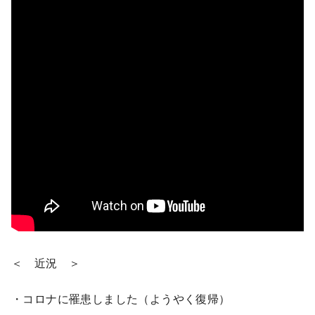
＜ 近況 ＞
・コロナに罹患しました（ようやく復帰）