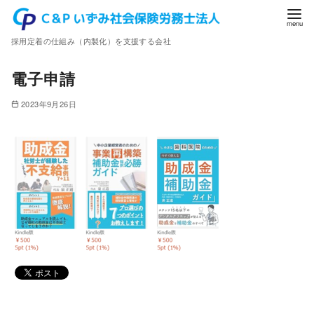
コ
ン
採用定着の仕組み（内製化）を支援する会社
テ
ン
電子申請
ツ
へ
2023年9月26日
移
動