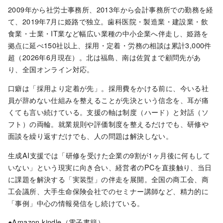
2009年から社労士事務所、2013年から会計事務所での勤務を経
て、2019年7月に姫路で独立。歯科医院・製造業・建設業・飲
食業・士業・IT業など幅広い業種の中小企業へ伴走し、姫路を
拠点に延べ150社以上、採用・定着・労務の相談は累計3,000件
超（2026年6月現在）。北は福島、南は佐賀まで顧問先があ
り、全国オンライン対応。
口癖は「採用より定着が先」。採用費をかける前に、今いる社
員が辞めない仕組みを整えることが先決という信念を、耳が痛
くても言い続けている。支援の軸は制度（ハード）と対話（ソ
フト）の両輪。就業規則や評価制度を整えるだけでも、研修や
面談を繰り返すだけでも、人の問題は解決しない。
生成AI支援では「研修を受けた企業の9割が1ヶ月後に何もして
いない」という現実に向き合い、経営者のPCを直接触り、当日
に課題を解決する「実装型」の伴走を展開。全国の商工会、商
工会議所、大手生命保険会社でのセミナー講師など、精力的に
「事例」中心の情報発信をし続けている。
●Amazon kindle（電子書籍）