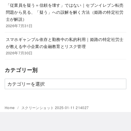
「従業員を疑う＝信頼を壊す」ではない｜セブンイレブン転売
問題から見る、「疑う」への誤解を解く方法（姫路の特定社労
士が解説）
2026年7月31日
スマホギャンブル依存と勤務中の私的利用｜姫路の特定社労士
が教える中小企業の金融教育とリスク管理
2026年7月30日
カテゴリー別
カ
テ
ゴ
リ
Home
スクリーンショット 2025-01-11 214027
ー
別