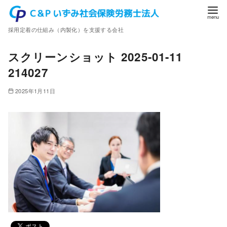
コ
ン
採用定着の仕組み（内製化）を支援する会社
テ
ン
スクリーンショット 2025-01-11
ツ
214027
へ
移
2025年1月11日
動