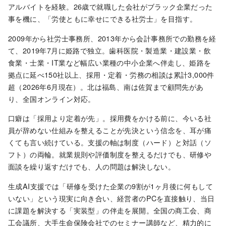
アルバイトを経験。26歳で就職した会社がブラック企業だった
事を機に、「労使ともに幸せにできる社労士」を目指す。
2009年から社労士事務所、2013年から会計事務所での勤務を経
て、2019年7月に姫路で独立。歯科医院・製造業・建設業・飲
食業・士業・IT業など幅広い業種の中小企業へ伴走し、姫路を
拠点に延べ150社以上、採用・定着・労務の相談は累計3,000件
超（2026年6月現在）。北は福島、南は佐賀まで顧問先があ
り、全国オンライン対応。
口癖は「採用より定着が先」。採用費をかける前に、今いる社
員が辞めない仕組みを整えることが先決という信念を、耳が痛
くても言い続けている。支援の軸は制度（ハード）と対話（ソ
フト）の両輪。就業規則や評価制度を整えるだけでも、研修や
面談を繰り返すだけでも、人の問題は解決しない。
生成AI支援では「研修を受けた企業の9割が1ヶ月後に何もして
いない」という現実に向き合い、経営者のPCを直接触り、当日
に課題を解決する「実装型」の伴走を展開。全国の商工会、商
工会議所、大手生命保険会社でのセミナー講師など、精力的に