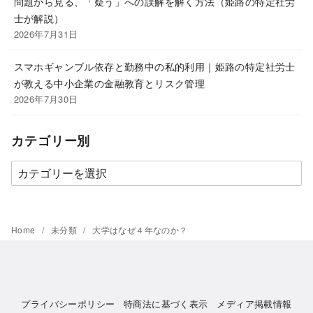
問題から見る、「疑う」への誤解を解く方法（姫路の特定社労
士が解説）
2026年7月31日
スマホギャンブル依存と勤務中の私的利用｜姫路の特定社労士
が教える中小企業の金融教育とリスク管理
2026年7月30日
カテゴリー別
カ
テ
ゴ
リ
Home
未分類
大学はなぜ４年なのか？
ー
別
プライバシーポリシー
特商法に基づく表示
メディア掲載情報