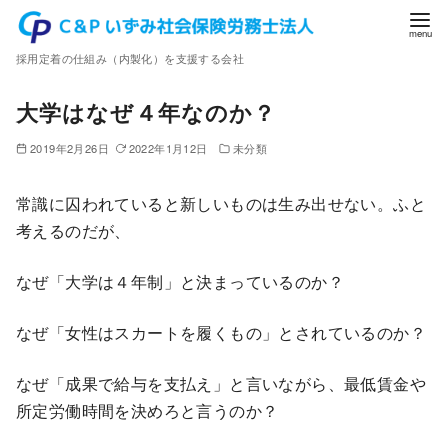
コ
ン
採用定着の仕組み（内製化）を支援する会社
テ
ン
大学はなぜ４年なのか？
ツ
へ
2019年2月26日
2022年1月12日
未分類
移
動
常識に囚われていると新しいものは生み出せない。ふと
考えるのだが、
なぜ「大学は４年制」と決まっているのか？
なぜ「女性はスカートを履くもの」とされているのか？
なぜ「成果で給与を支払え」と言いながら、最低賃金や
所定労働時間を決めろと言うのか？