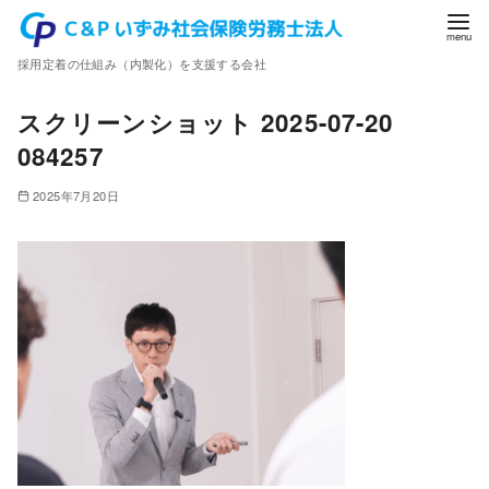
コ
ン
採用定着の仕組み（内製化）を支援する会社
テ
ン
スクリーンショット 2025-07-20
ツ
084257
へ
移
2025年7月20日
動