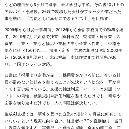
などの理由から6ヶ月で退学、最終学歴は中卒。その後10以上の
アルバイトを経験。26歳で就職した会社がブラック企業だった
事を機に、「労使ともに幸せにできる社労士」を目指す。
2009年から社労士事務所、2013年から会計事務所での勤務を経
て、2019年7月に姫路で独立。歯科医院・製造業・建設業・飲
食業・士業・IT業など幅広い業種の中小企業へ伴走し、姫路を
拠点に延べ150社以上、採用・定着・労務の相談は累計3,000件
超（2026年6月現在）。北は福島、南は佐賀まで顧問先があ
り、全国オンライン対応。
口癖は「採用より定着が先」。採用費をかける前に、今いる社
員が辞めない仕組みを整えることが先決という信念を、耳が痛
くても言い続けている。支援の軸は制度（ハード）と対話（ソ
フト）の両輪。就業規則や評価制度を整えるだけでも、研修や
面談を繰り返すだけでも、人の問題は解決しない。
生成AI支援では「研修を受けた企業の9割が1ヶ月後に何もして
いない」という現実に向き合い、経営者のPCを直接触り、当日
に課題を解決する「実装型」の伴走を展開。全国の商工会、商