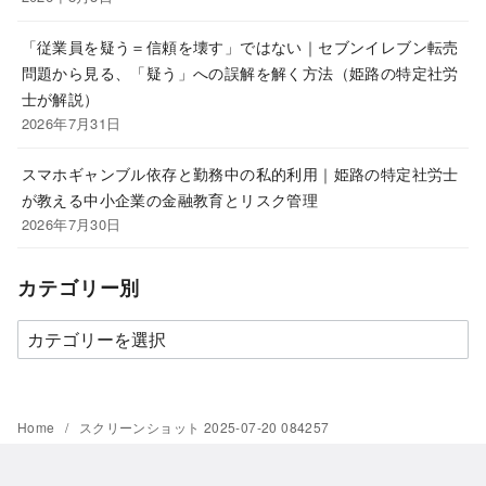
「従業員を疑う＝信頼を壊す」ではない｜セブンイレブン転売
問題から見る、「疑う」への誤解を解く方法（姫路の特定社労
士が解説）
2026年7月31日
スマホギャンブル依存と勤務中の私的利用｜姫路の特定社労士
が教える中小企業の金融教育とリスク管理
2026年7月30日
カテゴリー別
カ
テ
ゴ
リ
Home
スクリーンショット 2025-07-20 084257
ー
別