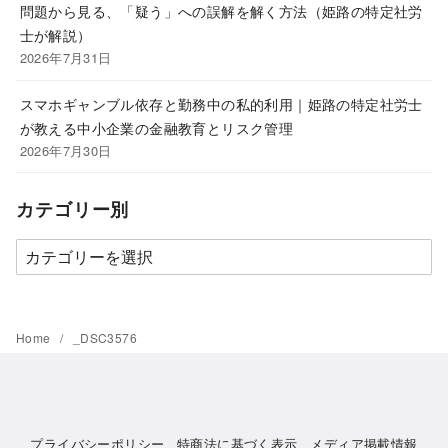
問題から見る、「疑う」への誤解を解く方法（姫路の特定社労
士が解説）
2026年7月31日
スマホギャンブル依存と勤務中の私的利用｜姫路の特定社労士
が教える中小企業の金融教育とリスク管理
2026年7月30日
カテゴリー別
カ
テ
ゴ
リ
Home
_DSC3576
ー
別
プライバシーポリシー
特商法に基づく表示
メディア掲載情報