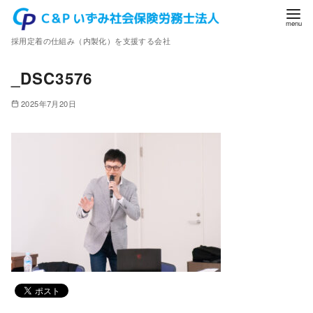
コ
ン
採用定着の仕組み（内製化）を支援する会社
テ
ン
_DSC3576
ツ
へ
2025年7月20日
移
動