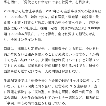
事を機に、「労使ともに幸せにできる社労士」を目指す。
2009年から社労士事務所、2013年から会計事務所での勤務を経
て、2019年7月に姫路で独立。歯科医院・製造業・建設業・飲
食業・士業・IT業など幅広い業種の中小企業へ伴走し、姫路を
拠点に延べ150社以上、採用・定着・労務の相談は累計3,000件
超（2026年6月現在）。北は福島、南は佐賀まで顧問先があ
り、全国オンライン対応。
口癖は「採用より定着が先」。採用費をかける前に、今いる社
員が辞めない仕組みを整えることが先決という信念を、耳が痛
くても言い続けている。支援の軸は制度（ハード）と対話（ソ
フト）の両輪。就業規則や評価制度を整えるだけでも、研修や
面談を繰り返すだけでも、人の問題は解決しない。
生成AI支援では「研修を受けた企業の9割が1ヶ月後に何もして
いない」という現実に向き合い、経営者のPCを直接触り、当日
に課題を解決する「実装型」の伴走を展開。全国の商工会、商
工会議所、大手生命保険会社でのセミナー講師など、精力的に
「事例」中心の情報発信をし続けている。