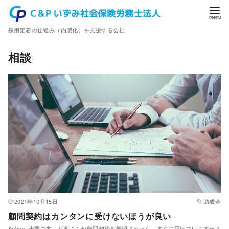
コ
ン
採用定着の仕組み（内製化）を支援する会社
テ
ン
相談
ツ
へ
移
動
2021年10月15日
助成金
顧問契約はカンタンに受けないほうが良い
&nbsp; 士業の方、お客さんが顧問契約を希望されたら、すぐに受けていますか？