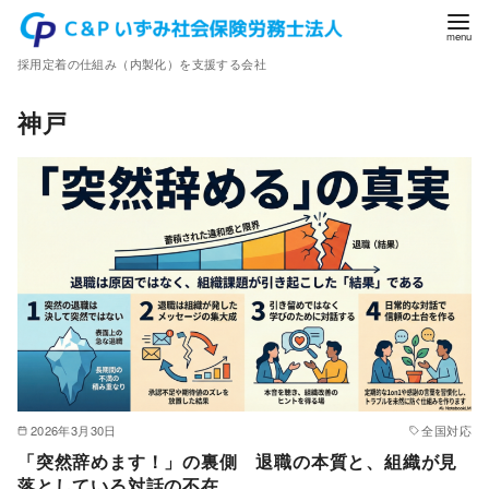
コ
ン
採用定着の仕組み（内製化）を支援する会社
テ
ン
神戸
ツ
へ
移
動
2026年3月30日
全国対応
「突然辞めます！」の裏側 退職の本質と、組織が見
落としている対話の不在