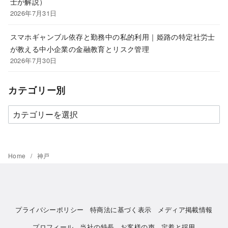
士が解説）
2026年7月31日
スマホギャンブル依存と勤務中の私的利用｜姫路の特定社労士
が教える中小企業の金融教育とリスク管理
2026年7月30日
カテゴリー別
カ
テ
ゴ
リ
Home
神戸
ー
別
プライバシーポリシー
特商法に基づく表示
メディア掲載情報
プロフィール
当社の特長
お客様の声
定着と採用