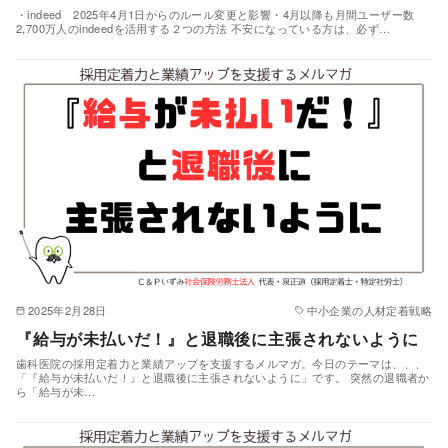
・indeed 2025年4月1日からのルール変更と影響・4月以降も月間ユーザー数
2,700万人のindeedを活用する２つの方法 不安になっている方は、必ず…
2025年2月28日
中小企業の人材定着戦略
『給与が未払いだ！』と退職後に主張されないように
歯科医院の採用定着力と業績アップを支援するメルマガ。今日のテーマは、、、
「『給与が未払いだ！』と退職後に主張されないように」です。 突然の退職者か
ら「給与が未…