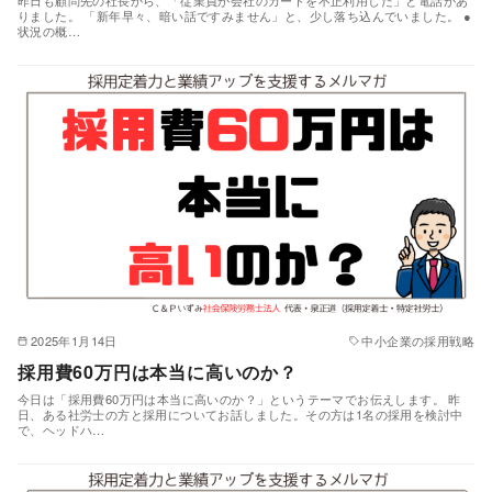
昨日も顧問先の社長から、「従業員が会社のカードを不正利用した」と電話があ
りました。 「新年早々、暗い話ですみません」と、少し落ち込んでいました。 ●
状況の概…
2025年1月14日
中小企業の採用戦略
採用費60万円は本当に高いのか？
今日は「採用費60万円は本当に高いのか？」というテーマでお伝えします。 昨
日、ある社労士の方と採用についてお話しました。その方は1名の採用を検討中
で、ヘッドハ…