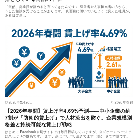
「突然、従業員が辞めると言ってきたんです」 経営者や人事担当者の方から、こ
うした相談を受けることがあります。 真面目に働いていたように見えた社員が、
ある日突然…
2026年2月26日
2026年春闘
【2026年春闘】賃上げ率4.69%予測――中小企業の約
7割が「防衛的賃上げ」で人材流出を防ぐ。企業規模別
格差と持続可能な賃上げ戦略
はじめに Facebookや別サイトでは毎日投稿していますが、公式ホームページで
は久しぶりの投稿です。 まず、泉はバリバリ生きてます（笑） さて本題です。