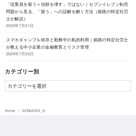
「従業員を疑う＝信頼を壊す」ではない｜セブンイレブン転売
問題から見る、「疑う」への誤解を解く方法（姫路の特定社労
士が解説）
2026年7月31日
スマホギャンブル依存と勤務中の私的利用｜姫路の特定社労士
が教える中小企業の金融教育とリスク管理
2026年7月30日
カテゴリー別
カ
テ
ゴ
リ
Home
22884005_m
ー
別