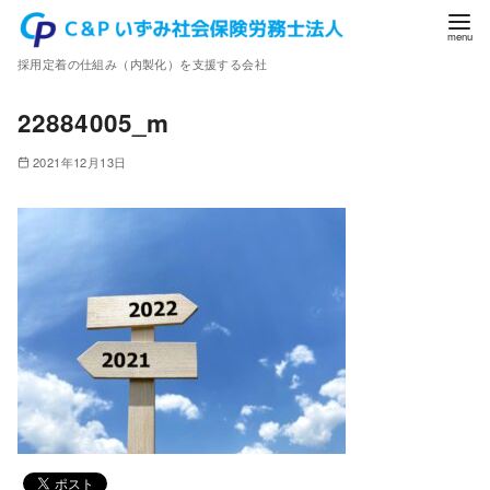
コ
ン
採用定着の仕組み（内製化）を支援する会社
テ
ン
22884005_m
ツ
へ
2021年12月13日
移
動