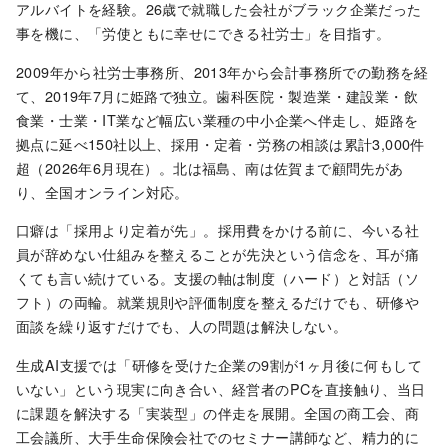
アルバイトを経験。26歳で就職した会社がブラック企業だった
事を機に、「労使ともに幸せにできる社労士」を目指す。
2009年から社労士事務所、2013年から会計事務所での勤務を経
て、2019年7月に姫路で独立。歯科医院・製造業・建設業・飲
食業・士業・IT業など幅広い業種の中小企業へ伴走し、姫路を
拠点に延べ150社以上、採用・定着・労務の相談は累計3,000件
超（2026年6月現在）。北は福島、南は佐賀まで顧問先があ
り、全国オンライン対応。
口癖は「採用より定着が先」。採用費をかける前に、今いる社
員が辞めない仕組みを整えることが先決という信念を、耳が痛
くても言い続けている。支援の軸は制度（ハード）と対話（ソ
フト）の両輪。就業規則や評価制度を整えるだけでも、研修や
面談を繰り返すだけでも、人の問題は解決しない。
生成AI支援では「研修を受けた企業の9割が1ヶ月後に何もして
いない」という現実に向き合い、経営者のPCを直接触り、当日
に課題を解決する「実装型」の伴走を展開。全国の商工会、商
工会議所、大手生命保険会社でのセミナー講師など、精力的に