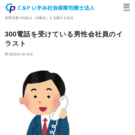
コ
ン
採用定着の仕組み（内製化）を支援する会社
テ
ン
300電話を受けている男性会社員のイ
ツ
ラスト
へ
移
2025年1月16日
動