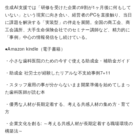
生成AI支援では「研修を受けた企業の9割が1ヶ月後に何もして
いない」という現実に向き合い、経営者のPCを直接触り、当日
に課題を解決する「実装型」の伴走を展開。全国の商工会、商
工会議所、大手生命保険会社でのセミナー講師など、精力的に
「事例」中心の情報発信をし続けている。
●Amazon kindle（電子書籍）
・小さな歯科医院のための今すぐ使える助成金・補助金ガイド
・助成金 社労士が経験したリアルな不支給事例7+11
・スタッフ雇用の事が分からないまま開業準備を始めてしまっ
た歯科医師が読む本
・優秀な人材が長期定着する、考える共感人材の集め方・育て
方
・企業文化を創る: ～考える共感人材が長期定着する職場環境の
構築法～