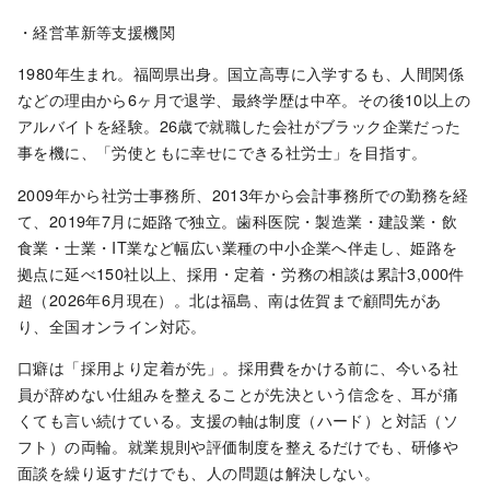
・経営革新等支援機関
1980年生まれ。福岡県出身。国立高専に入学するも、人間関係
などの理由から6ヶ月で退学、最終学歴は中卒。その後10以上の
アルバイトを経験。26歳で就職した会社がブラック企業だった
事を機に、「労使ともに幸せにできる社労士」を目指す。
2009年から社労士事務所、2013年から会計事務所での勤務を経
て、2019年7月に姫路で独立。歯科医院・製造業・建設業・飲
食業・士業・IT業など幅広い業種の中小企業へ伴走し、姫路を
拠点に延べ150社以上、採用・定着・労務の相談は累計3,000件
超（2026年6月現在）。北は福島、南は佐賀まで顧問先があ
り、全国オンライン対応。
口癖は「採用より定着が先」。採用費をかける前に、今いる社
員が辞めない仕組みを整えることが先決という信念を、耳が痛
くても言い続けている。支援の軸は制度（ハード）と対話（ソ
フト）の両輪。就業規則や評価制度を整えるだけでも、研修や
面談を繰り返すだけでも、人の問題は解決しない。