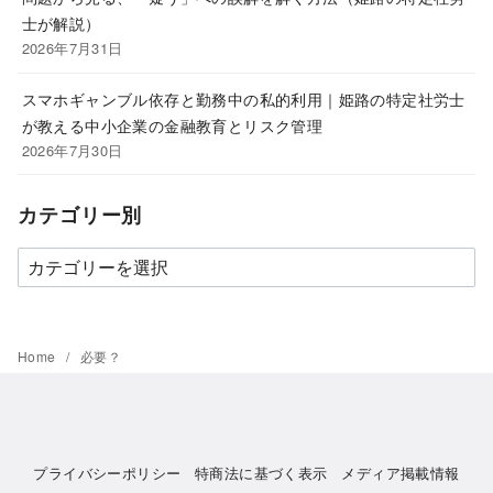
士が解説）
2026年7月31日
スマホギャンブル依存と勤務中の私的利用｜姫路の特定社労士
が教える中小企業の金融教育とリスク管理
2026年7月30日
カテゴリー別
カ
テ
ゴ
リ
Home
必要？
ー
別
プライバシーポリシー
特商法に基づく表示
メディア掲載情報