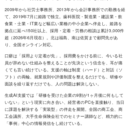
2009年から社労士事務所、2013年から会計事務所での勤務を経
て、2019年7月に姫路で独立。歯科医院・製造業・建設業・飲
食業・士業・IT業など幅広い業種の中小企業へ伴走し、姫路を
拠点に延べ150社以上、採用・定着・労務の相談は累計3,000件
超（2026年6月現在）。北は福島、南は佐賀まで顧問先があ
り、全国オンライン対応。
口癖は「採用より定着が先」。採用費をかける前に、今いる社
員が辞めない仕組みを整えることが先決という信念を、耳が痛
くても言い続けている。支援の軸は制度（ハード）と対話（ソ
フト）の両輪。就業規則や評価制度を整えるだけでも、研修や
面談を繰り返すだけでも、人の問題は解決しない。
生成AI支援では「研修を受けた企業の9割が1ヶ月後に何もして
いない」という現実に向き合い、経営者のPCを直接触り、当日
に課題を解決する「実装型」の伴走を展開。全国の商工会、商
工会議所、大手生命保険会社でのセミナー講師など、精力的に
「事例」中心の情報発信をし続けている。