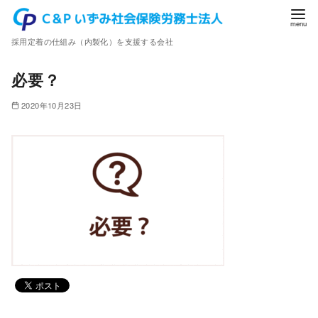
コ
ン
採用定着の仕組み（内製化）を支援する会社
テ
ン
必要？
ツ
へ
2020年10月23日
移
動