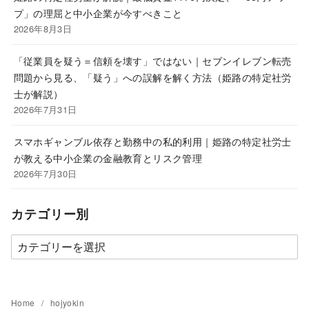
プ」の理屈と中小企業が今すべきこと
2026年8月3日
「従業員を疑う＝信頼を壊す」ではない｜セブンイレブン転売
問題から見る、「疑う」への誤解を解く方法（姫路の特定社労
士が解説）
2026年7月31日
スマホギャンブル依存と勤務中の私的利用｜姫路の特定社労士
が教える中小企業の金融教育とリスク管理
2026年7月30日
カテゴリー別
カ
テ
ゴ
リ
Home
hojyokin