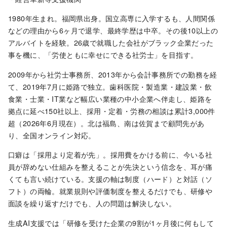
1980年生まれ。福岡県出身。国立高専に入学するも、人間関係
などの理由から6ヶ月で退学、最終学歴は中卒。その後10以上の
アルバイトを経験。26歳で就職した会社がブラック企業だった
事を機に、「労使ともに幸せにできる社労士」を目指す。
2009年から社労士事務所、2013年から会計事務所での勤務を経
て、2019年7月に姫路で独立。歯科医院・製造業・建設業・飲
食業・士業・IT業など幅広い業種の中小企業へ伴走し、姫路を
拠点に延べ150社以上、採用・定着・労務の相談は累計3,000件
超（2026年6月現在）。北は福島、南は佐賀まで顧問先があ
り、全国オンライン対応。
口癖は「採用より定着が先」。採用費をかける前に、今いる社
員が辞めない仕組みを整えることが先決という信念を、耳が痛
くても言い続けている。支援の軸は制度（ハード）と対話（ソ
フト）の両輪。就業規則や評価制度を整えるだけでも、研修や
面談を繰り返すだけでも、人の問題は解決しない。
生成AI支援では「研修を受けた企業の9割が1ヶ月後に何もして