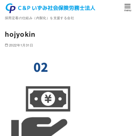
コ
ン
採用定着の仕組み（内製化）を支援する会社
テ
ン
hojyokin
ツ
へ
2022年1月31日
移
動