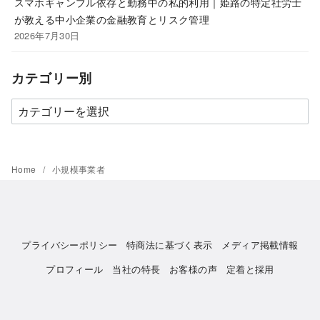
スマホギャンブル依存と勤務中の私的利用｜姫路の特定社労士
が教える中小企業の金融教育とリスク管理
2026年7月30日
カテゴリー別
カ
テ
ゴ
リ
Home
小規模事業者
ー
別
プライバシーポリシー
特商法に基づく表示
メディア掲載情報
プロフィール
当社の特長
お客様の声
定着と採用