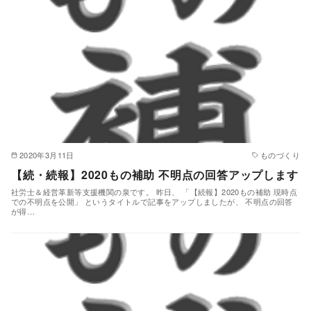
2020年3月11日
ものづくり
【続・続報】2020もの補助 不明点の回答アップします
社労士＆経営革新等支援機関の泉です。 昨日、 「【続報】2020もの補助 現時点
での不明点を公開」 というタイトルで記事をアップしましたが、 不明点の回答
が得…