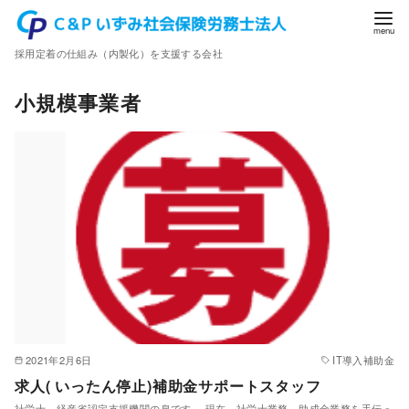
コ
ン
採用定着の仕組み（内製化）を支援する会社
テ
ン
小規模事業者
ツ
へ
移
動
2021年2月6日
IT導入補助金
求人( いったん停止)補助金サポートスタッフ
社労士、経産省認定支援機関の泉です。 現在、社労士業務、助成金業務を手伝っ